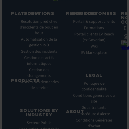
PLATFORM
SOLUTIONS
RESOURCES
FOR CUSTOMERS
RE
NO
Fonctionnalités
Résolution prédictive
Blog
Portail & support clients
CO
Ea
clés
d’incidents de bout en
Ebooks
Formations
bout
Avantages
Livres
Portail clients EV Reach
@
clés
Automatisation de la
Blancs
(ex Goverlan)
gestion I&O
Intégrations
Infographies
Wiki
Gestion des incidents
EV
Brochures
EV Marketplace
Pulse
Gestion des actifs
Webinars
AI
informatiques
Cas
Gestion des
Clients
LEGAL
changements
Communiqués
PRODUCTS
Gestion des demandes
de
Politique de
de service
ITSM:
presse
confidentialité
EV
Conditions générales du
Service
site
Manager
Sous-traitants
SOLUTIONS BY
ABOUT
IT
Procédure d’alerte
INDUSTRY
Monitoring:
Qui
Conditions Générales
Secteur Public
EV
nous
d’Achat