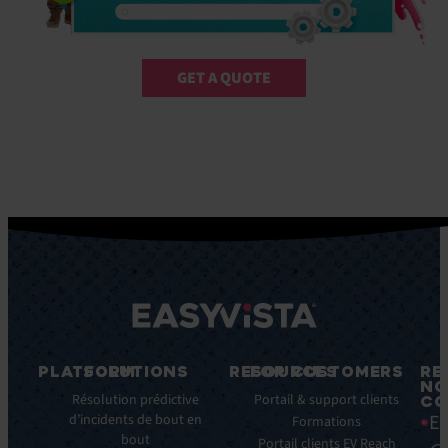
GET A QUOTE
PLATFORM
SOLUTIONS
RESOURCES
FOR CUSTOMERS
RE
NO
Fonctionnalités
Résolution prédictive
Blog
Portail & support clients
CO
Ea
clés
d’incidents de bout en
Ebooks
Formations
bout
Avantages
Livres
Portail clients EV Reach