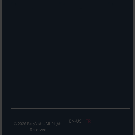
EV
vision
Reach
Notre
Self
histoire
Service:
Carrières
EV
Nos
Self
bureaux
Help
Leadership
Experience
Localisations
Monitoring:
Durabilité
EV
DEM
Discoverability
&
DDM:
EV
Discovery
EN
FR
© 2026 EasyVista. All Rights
Reserved