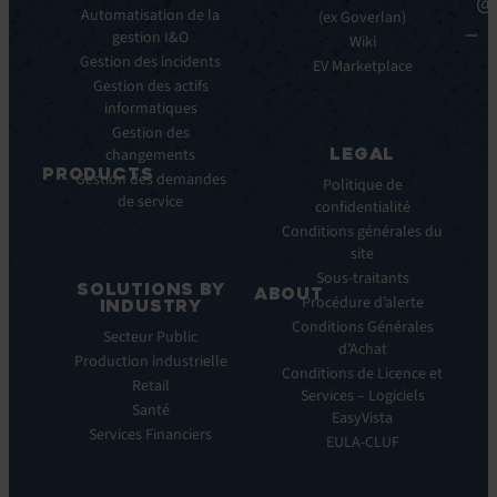
@
clés
Automatisation de la
Blancs
(ex Goverlan)
gestion I&O
Intégrations
Infographies
Wiki
Gestion des incidents
EV
Brochures
EV Marketplace
Pulse
Gestion des actifs
Webinars
AI
informatiques
Cas
Gestion des
Clients
LEGAL
changements
Communiqués
PRODUCTS
Gestion des demandes
de
Politique de
de service
ITSM:
presse
confidentialité
EV
Conditions générales du
Service
site
Manager
Sous-traitants
SOLUTIONS BY
ABOUT
IT
Procédure d’alerte
INDUSTRY
Monitoring:
Qui
Conditions Générales
Secteur Public
EV
nous
d’Achat
Production industrielle
Observe
sommes
Conditions de Licence et
Retail
Automations:
Notre
Services – Logiciels
EV
Santé
histoire
EasyVista
Orchestrate
Services Financiers
Notre
EULA-CLUF
Remote
ambition
Support:
Notre